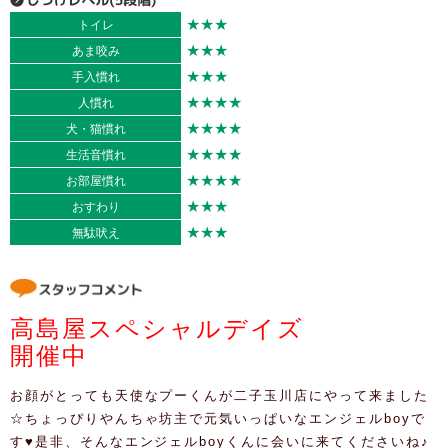
★★★
トイレ
★★★
あま咬み
★★★
手入慣れ
★★★★
人慣れ
★★★★
犬・猫慣れ
★★★★
生活音慣れ
★★★★
お部屋慣れ
★★★
おすわり
★★★
無駄吠え
高島屋スペシャルデイズ
開催中
お顔がとっても天使なプーくんが二子玉川店にやって来ました
☆ちょっぴりやんちゃ坊主で元気いっぱいなエンジェルboyで
す♥是非、そんなエンジェルboyくんに会いに来てくださいね♪